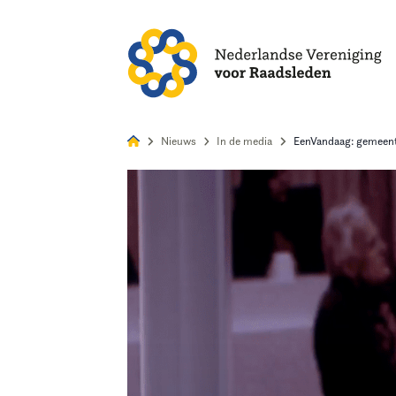
Alles
Nie
Nieuws
In de media
EenVandaag: gemeente
Home
Agenda
Nieuws
Opleiding
Kennis & Informatie