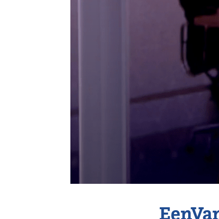
Vereniging
Contact
EenVan