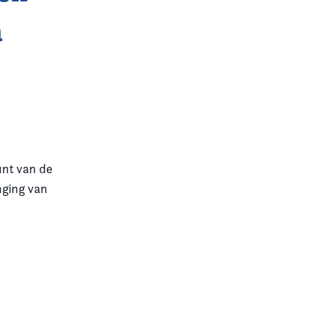
m
unt van de
nging van