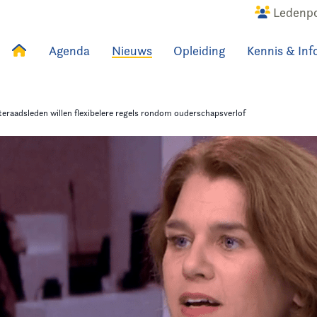
Ledenpo
Agenda
Nieuws
Opleiding
Kennis & Inf
uws
Agenda
Raadslid
raadsleden willen flexibelere regels rondom ouderschapsverlof