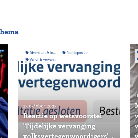
 thema
Diversiteit & Inclusiviteit
Rechtspositie
Verlof & vervanging
1
13 oktober 2025
Reactie op wetsvoorstel
'Tijdelijke vervanging
volksvertegenwoordigers'