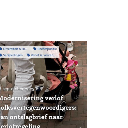
Diversiteit & Inclusiviteit
Rechtspositie
Vergoedingen
Verlof & vervanging
6 september 2025
Modernisering verlof
volksvertegenwoordigers:
van ontslagbrief naar
verlofregeling