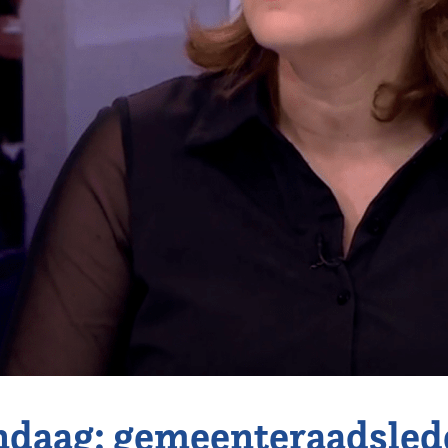
daag: gemeenteraadsled