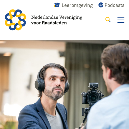
Leeromgeving
Podcasts
Zoeken
Alles
Nieuws
Agenda
Raadslid