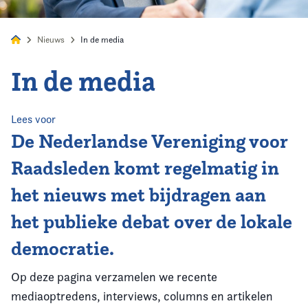
Nieuws
In de media
In de media
Home
Agenda
Lees voor
De Nederlandse Vereniging voor
Nieuws
Raadsleden komt regelmatig in
het nieuws met bijdragen aan
Opleiding
het publieke debat over de lokale
Kennis & Informatie
democratie.
Vereniging
Op deze pagina verzamelen we recente
mediaoptredens, interviews, columns en artikelen
Contact