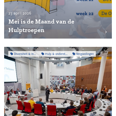
23 april 2026
Mei is de Maand van de
Hulptroepen
Diversiteit & Inclusiviteit
Hulp & ondersteuning
Vergoedingen