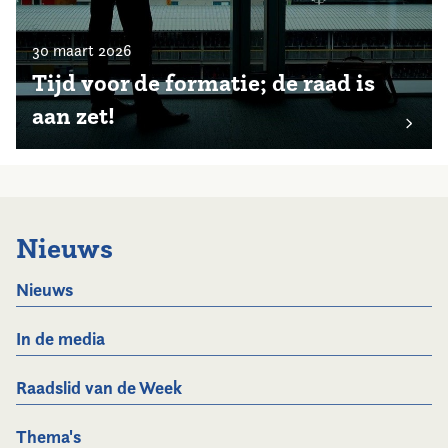
30 maart 2026
Tijd voor de formatie; de raad is
aan zet!
Nieuws
Nieuws
In de media
Raadslid van de Week
Thema's