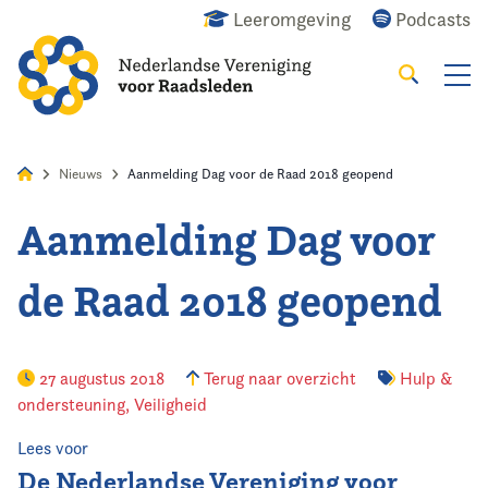
Leeromgeving
Podcasts
Zoeken
Alles
Nieuws
Agenda
Raadslid
Nieuws
Aanmelding Dag voor de Raad 2018 geopend
Aanmelding Dag voor
Home
de Raad 2018 geopend
Agenda
Nieuws
27 augustus 2018
Terug naar overzicht
Hulp &
ondersteuning
,
Veiligheid
Opleiding
Lees voor
Kennis & Informatie
De Nederlandse Vereniging voor