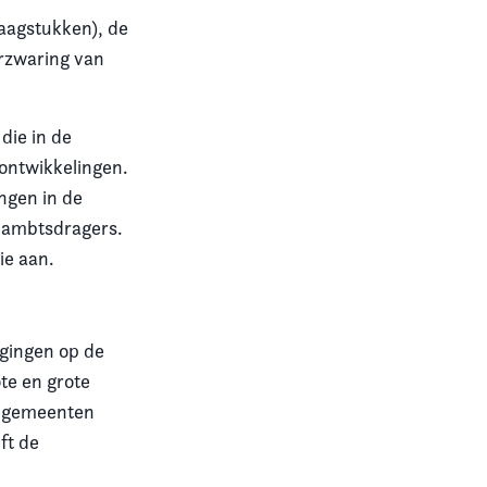
aagstukken), de
erzwaring van
die in de
ontwikkelingen.
ngen in de
e ambtsdragers.
ie aan.
ogingen op de
te en grote
e gemeenten
ft de