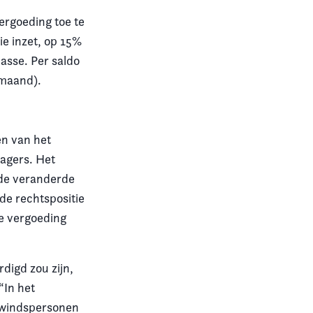
ergoeding toe te
ie inzet, op 15%
asse. Per saldo
 maand).
en van het
agers. Het
 de veranderde
de rechtspositie
se vergoeding
digd zou zijn,
“In het
bewindspersonen