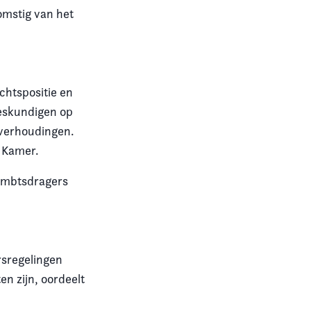
omstig van het
echtspositie en
deskundigen op
sverhoudingen.
e Kamer.
 ambtsdragers
rsregelingen
en zijn, oordeelt