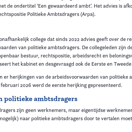
met de ondertitel ‘Een gewaardeerd ambt’. Het advies is afk
echtspositie Politieke Ambtsdragers (Arpa).
onafhankelijk college dat sinds 2022 advies geeft over de r
aarden van politieke ambtsdragers. De collegeleden zijn 
openbaar bestuur, rechtspositie, arbeidsrecht en beloning
iseert het kabinet en desgevraagd ook de Eerste en Tweed
llen er herijkingen van de arbeidsvoorwaarden van politieke
n februari 2026 werd de eerste herijking gepresenteerd.
n politieke ambtsdragers
dragers zijn geen werknemers, maar eigentijdse werkneme
ogelijk) naar politieke ambtsdragers door te vertalen moet