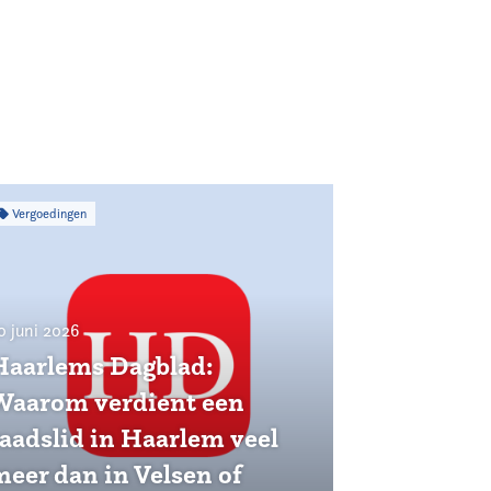
Vergoedingen
0 juni 2026
Haarlems Dagblad:
Waarom verdient een
raadslid in Haarlem veel
meer dan in Velsen of