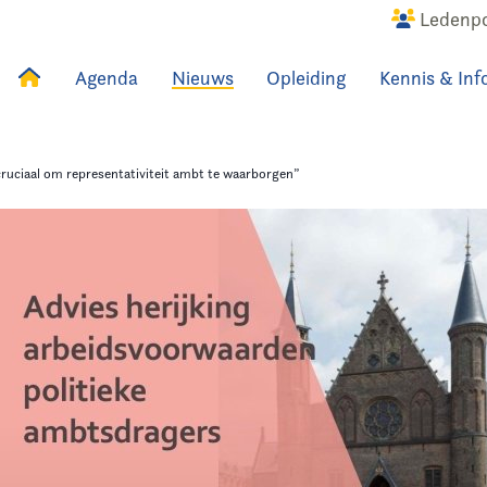
Ledenpo
Agenda
Nieuws
Opleiding
Kennis & Inf
uws
Agenda
Raadslid
ruciaal om representativiteit ambt te waarborgen”