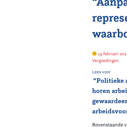
“Aanpa
repres
waarb
19 februari 20
Vergoedingen
Lees voor
“Politieke
horen arbe
gewaardeer
arbeidsvoo
Bovenstaande va