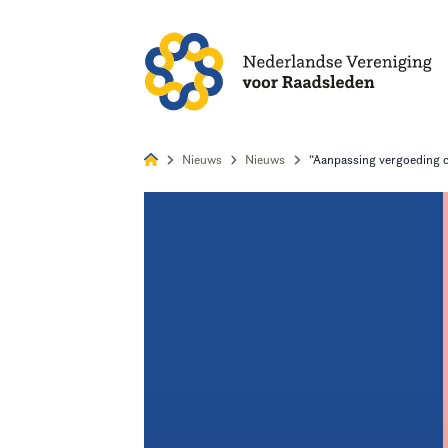
Alles
Nie
Nieuws
Nieuws
“Aanpassing vergoeding c
Home
Agenda
Nieuws
Opleiding
Kennis & Informatie