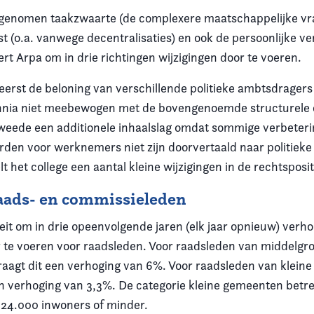
genomen taakzwaarte (de complexere maatschappelijke vr
t (o.a. vanwege decentralisaties) en ook de persoonlijke v
rt Arpa om in drie richtingen wijzigingen door te voeren.
reerst de beloning van verschillende politieke ambtsdragers 
nnia niet meebewogen met de bovengenoemde structurele 
 tweede een additionele inhaalslag omdat sommige verbeteri
den voor werknemers niet zijn doorvertaald naar politiek
lt het college een aantal kleine wijzigingen in de rechtsposit
aads- en commissieleden
eit om in drie opeenvolgende jaren (elk jaar opnieuw) verh
 te voeren voor raadsleden. Voor raadsleden van middelgro
agt dit een verhoging van 6%. Voor raadsleden van klein
n verhoging van 3,3%. De categorie kleine gemeenten betre
24.000 inwoners of minder.