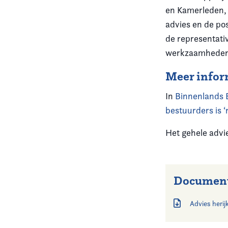
en Kamerleden, 
advies en de po
de representati
werkzaamheden 
Meer infor
In
Binnenlands 
bestuurders is 
Het gehele advi
Documen
Advies herij