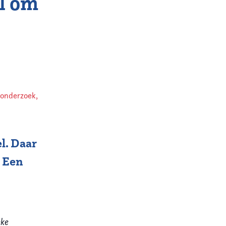
al om
 onderzoek
,
l. Daar
. Een
eke