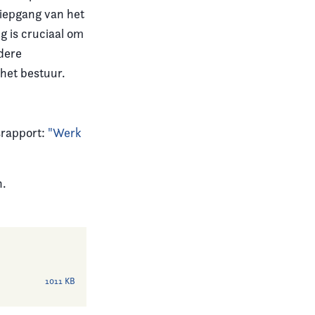
diepgang van het
g is cruciaal om
dere
het bestuur.
srapport:
"Werk
n.
1011 KB