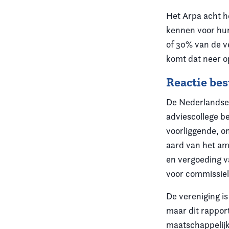
Het Arpa acht h
kennen voor hun 
of 30% van de v
komt dat neer o
Reactie be
De Nederlandse 
adviescollege b
voorliggende, o
aard van het am
en vergoeding v
voor commissie
De vereniging i
maar dit rapport
maatschappelijk