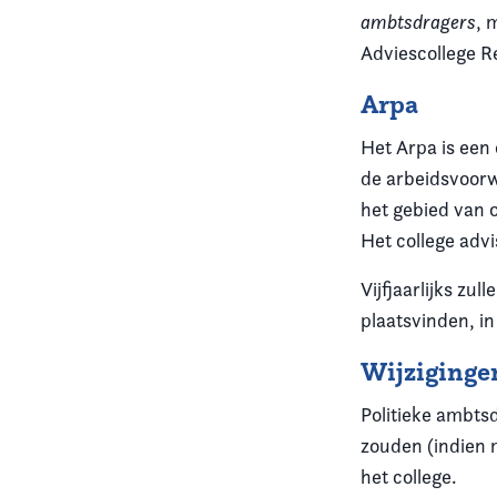
ambtsdragers
, 
Adviescollege R
Arpa
Het Arpa is een 
de arbeidsvoorw
het gebied van 
Het college adv
Vijfjaarlijks zu
plaatsvinden, i
Wijziginge
Politieke ambts
zouden (indien m
het college.