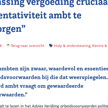
ssing vergoeding crucia
entativiteit ambt te
orgen”
26
Terug naar overzicht
Hulp & ondersteuning
,
Kennis &
 ambten zijn zwaar, waardevol en essentiee
idsvoorwaarden bij die dat weerspiegelen
d ambt vraagt om gewaardeerde
rwaarden.”
lt te lezen in het
Advies herijking arbeidsvoorwaarden politi