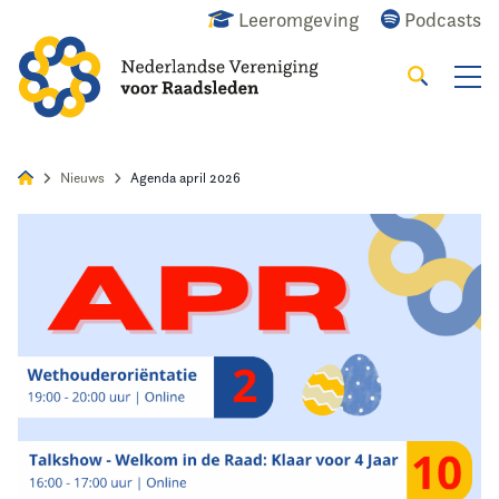
Leeromgeving
Podcasts
Zoeken
Alles
Nieuws
Agenda
Raadslid
Nieuws
Agenda april 2026
Home
Agenda
Nieuws
Opleiding
Kennis & Informatie