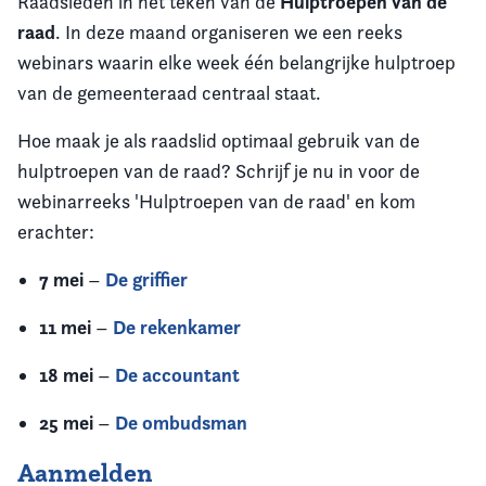
Hulptroepen van de
Raadsleden in het teken van de
raad
. In deze maand organiseren we een reeks
webinars waarin elke week één belangrijke hulptroep
van de gemeenteraad centraal staat.
Hoe maak je als raadslid optimaal gebruik van de
hulptroepen van de raad? Schrijf je nu in voor de
webinarreeks 'Hulptroepen van de raad' en kom
erachter:
7 mei
De griffier
–
11 mei
De rekenkamer
–
18 mei
De accountant
–
25 mei
De ombudsman
–
Aanmelden