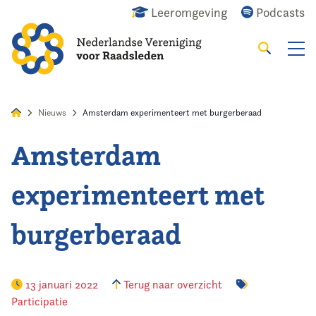
Leeromgeving
Podcasts
Zoeken
Alles
Nieuws
Agenda
Raadslid
Nieuws
Amsterdam experimenteert met burgerberaad
Amsterdam
Home
experimenteert met
Agenda
burgerberaad
Nieuws
Opleiding
13 januari 2022
Terug naar overzicht
Participatie
Kennis & Informatie