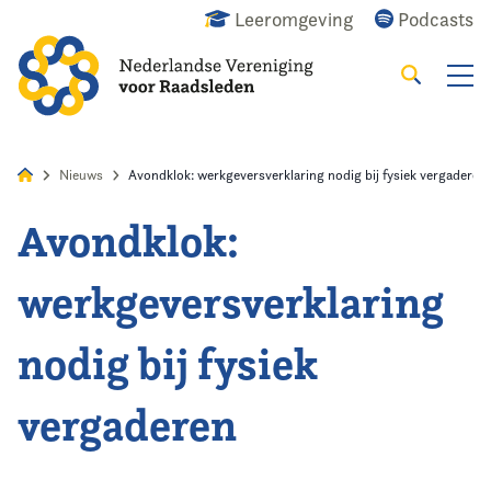
Leeromgeving
Podcasts
Zoeken
Alles
Nieuws
Agenda
Raadslid
Nieuws
Avondklok: werkgeversverklaring nodig bij fysiek vergaderen
Avondklok:
Home
werkgeversverklaring
Agenda
nodig bij fysiek
Nieuws
vergaderen
Opleiding
Kennis & Informatie