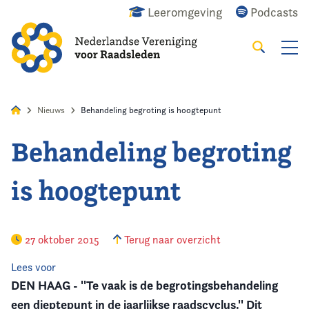
Leeromgeving
Podcasts
Zoeken
Alles
Nieuws
Agenda
Raadslid
Nieuws
Behandeling begroting is hoogtepunt
Behandeling begroting
Home
is hoogtepunt
Agenda
Nieuws
27 oktober 2015
Terug naar overzicht
Opleiding
Lees voor
DEN HAAG - ''Te vaak is de begrotingsbehandeling
Kennis & Informatie
een dieptepunt in de jaarlijkse raadscyclus.'' Dit