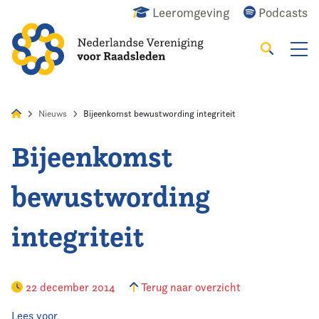
Leeromgeving
Podcasts
Zoeken
Alles
Nieuws
Agenda
Raadslid
Nieuws
Bijeenkomst bewustwording integriteit
Bijeenkomst
Home
bewustwording
Agenda
integriteit
Nieuws
Opleiding
22 december 2014
Terug naar overzicht
Kennis & Informatie
Lees voor