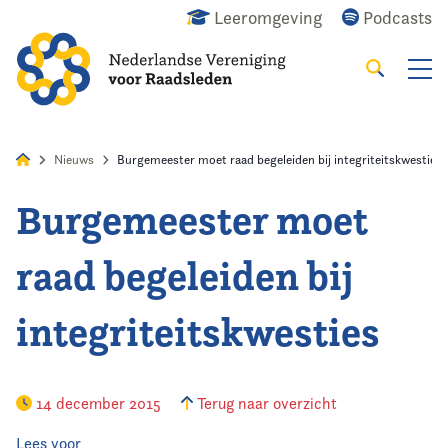
Leeromgeving
Podcasts
Zoeken
Alles
Nieuws
Agenda
Raadslid
Nieuws
Burgemeester moet raad begeleiden bij integriteitskwesties
Burgemeester moet
Home
raad begeleiden bij
Agenda
integriteitskwesties
Nieuws
Opleiding
14 december 2015
Terug naar overzicht
Kennis & Informatie
Lees voor