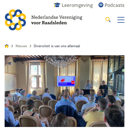
Leeromgeving
Podcasts
Zoeken
Alles
Nieuws
Agenda
Raadslid
Nieuws
Diversiteit is van ons allemaal
Home
Agenda
Nieuws
Opleiding
Kennis & Informatie