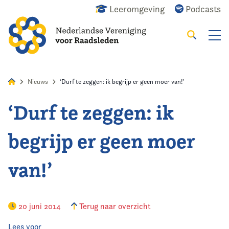
Leeromgeving
Podcasts
Zoeken
Alles
Nieuws
Agenda
Raadslid
Nieuws
‘Durf te zeggen: ik begrijp er geen moer van!’
‘Durf te zeggen: ik
Home
begrijp er geen moer
Agenda
van!’
Nieuws
Opleiding
20 juni 2014
Terug naar overzicht
Kennis & Informatie
Lees voor