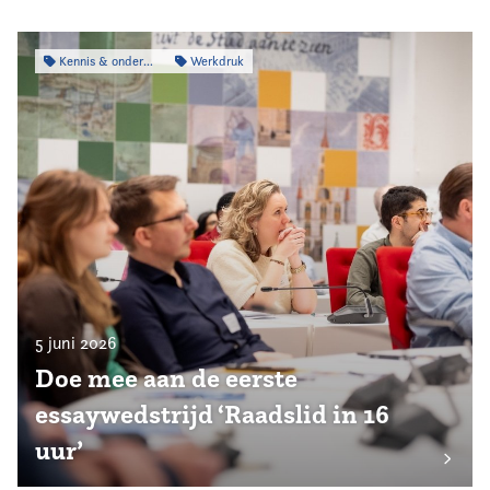
Kennis & onderzoek
Werkdruk
5 juni 2026
Doe mee aan de eerste
essaywedstrijd ‘Raadslid in 16
uur’