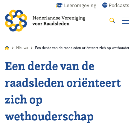
Leeromgeving
Podcasts
Zoeken
Alles
Nieuws
Agenda
Raadslid
Nieuws
Een derde van de raadsleden oriënteert zich op wethouders
Een derde van de
Home
raadsleden oriënteert
Agenda
zich op
Nieuws
wethouderschap
Opleiding
Kennis & Informatie