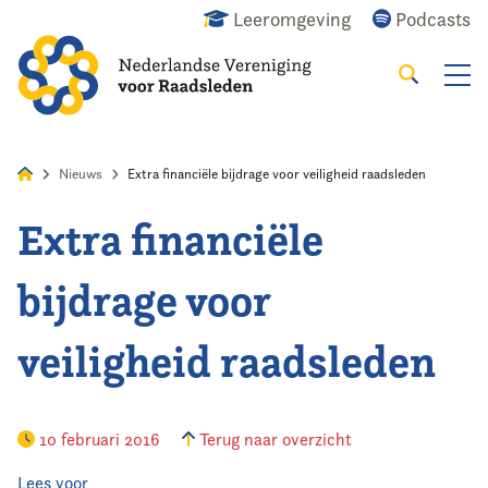
Leeromgeving
Podcasts
Zoeken
Alles
Nieuws
Agenda
Raadslid
Nieuws
Extra financiële bijdrage voor veiligheid raadsleden
Extra financiële
Home
bijdrage voor
Agenda
veiligheid raadsleden
Nieuws
Opleiding
10 februari 2016
Terug naar overzicht
Kennis & Informatie
Lees voor