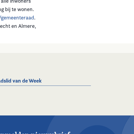
 alle inwoners
g bij te wonen.
/gemeenteraad
.
recht en Almere,
dslid van de Week