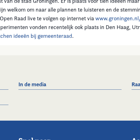
 van de stad Groningen. Er is plaats voor tien ideeën maar
ijn welkom om naar alle plannen te luisteren en de stemmin
Open Raad live te volgen op internet via
www.groningen.nl
experimenten vonden recentelijk ook plaats in Den Haag, Ut
tchen ideeën bij gemeenteraad
.
In de media
Raa