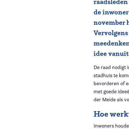
raadsleden
de inwoner
Vereniging
november hu
Contact
Vervolgens
meedenken e
idee vanuit
De raad nodigt 
stadhuis te kom
bevorderen of e
met goede ideeë
der Meide als v
Hoe werk
Inwoners houden