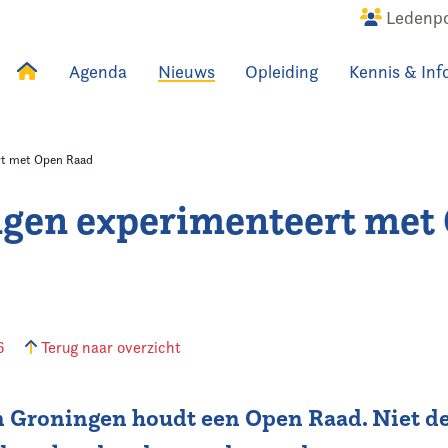
Ledenpo
Agenda
Nieuws
Opleiding
Kennis & Inf
uws
Agenda
Raadslid
rt met Open Raad
gen experimenteert met
16
Terug naar overzicht
n Groningen houdt een Open Raad. Niet d