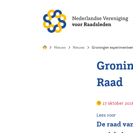
Alles
Nie
Nieuws
Nieuws
Groningen experimentee
Gronin
Home
Raad
Agenda
Nieuws
17 oktober 20
Opleiding
Lees voor
De raad va
Kennis & Informatie