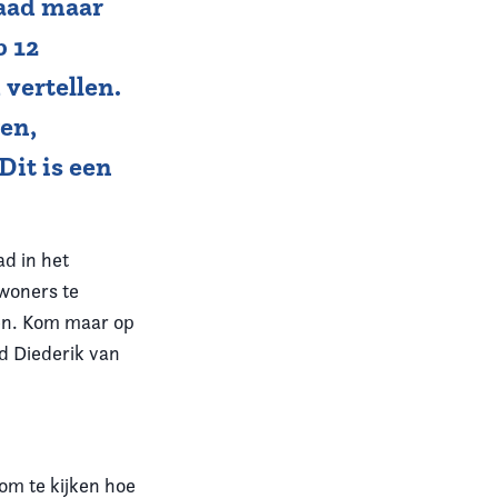
aad maar
p 12
 vertellen.
en,
Dit is een
d in het
ewoners te
ten. Kom maar op
id Diederik van
om te kijken hoe