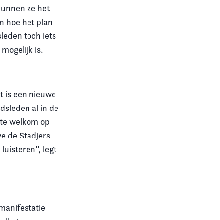
 kunnen ze het
n hoe het plan
leden toch iets
 mogelijk is.
t is een nieuwe
sleden al in de
rte welkom op
we de Stadjers
isteren’’, legt
manifestatie