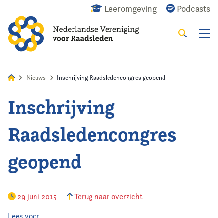
Leeromgeving
Podcasts
Zoeken
Alles
Nieuws
Agenda
Raadslid
Nieuws
Inschrijving Raadsledencongres geopend
Inschrijving
Home
Raadsledencongres
Agenda
geopend
Nieuws
Opleiding
29 juni 2015
Terug naar overzicht
Kennis & Informatie
Lees voor