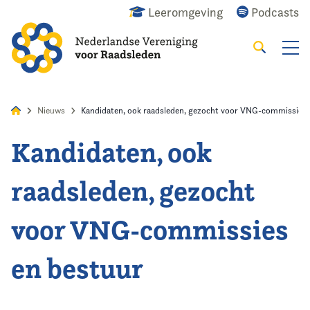
Leeromgeving
Podcasts
Zoeken
Alles
Nieuws
Agenda
Raadslid
Nieuws
Kandidaten, ook raadsleden, gezocht voor VNG-commissies 
Kandidaten, ook
Home
raadsleden, gezocht
Agenda
voor VNG-commissies
Nieuws
en bestuur
Opleiding & Ontwikkeling
Kennis & Informatie