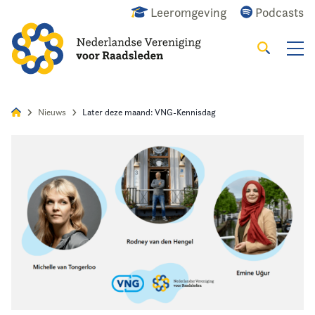
Leeromgeving
Podcasts
Zoeken
Alles
Nieuws
Agenda
Raadslid
Nieuws
Later deze maand: VNG-Kennisdag
Home
Agenda
Nieuws
Opleiding
Kennis & Informatie