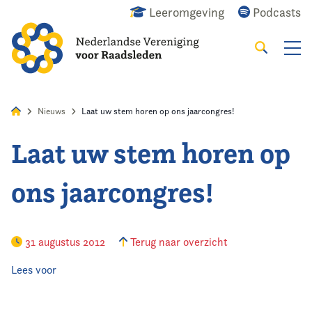
Leeromgeving
Podcasts
Zoeken
Alles
Nieuws
Agenda
Raadslid
Nieuws
Laat uw stem horen op ons jaarcongres!
Laat uw stem horen op
Home
ons jaarcongres!
Agenda
Nieuws
31 augustus 2012
Terug naar overzicht
Opleiding
Lees voor
Kennis & Informatie