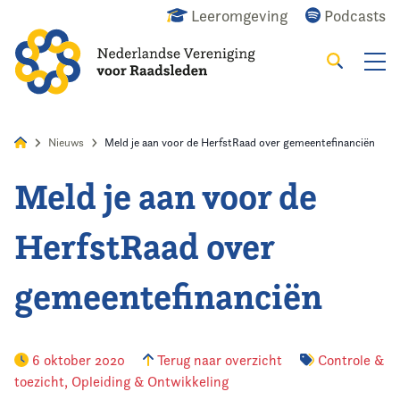
Leeromgeving
Podcasts
Zoeken
Alles
Nieuws
Agenda
Raadslid
Nieuws
Meld je aan voor de HerfstRaad over gemeentefinanciën
Meld je aan voor de
Home
HerfstRaad over
Agenda
gemeentefinanciën
Nieuws
Opleiding
6 oktober 2020
Terug naar overzicht
Controle &
toezicht
,
Opleiding & Ontwikkeling
Kennis & Informatie