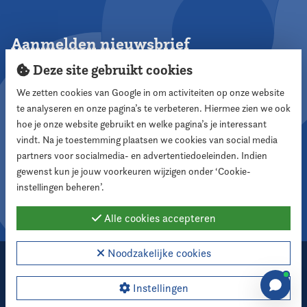
Aanmelden nieuwsbrief
Deze site gebruikt cookies
We zetten cookies van Google in om activiteiten op onze website
te analyseren en onze pagina’s te verbeteren. Hiermee zien we ook
Aanmelden
hoe je onze website gebruikt en welke pagina’s je interessant
vindt. Na je toestemming plaatsen we cookies van social media
partners voor socialmedia- en advertentiedoeleinden. Indien
Volg ons
gewenst kun je jouw voorkeuren wijzigen onder ‘Cookie-
instellingen beheren’.
Alle cookies accepteren
Noodzakelijke cookies
2026 Nederlandse Vereniging voor Raadsleden
Cookie instellingen
Instellingen
Webdesign:
XD designers