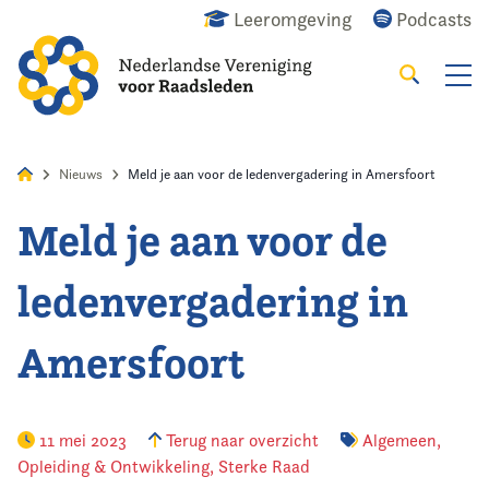
Leeromgeving
Podcasts
Zoeken
Alles
Nieuws
Agenda
Raadslid
Nieuws
Meld je aan voor de ledenvergadering in Amersfoort
Meld je aan voor de
Home
ledenvergadering in
Agenda
Amersfoort
Nieuws
Opleiding
11 mei 2023
Terug naar overzicht
Algemeen
,
Opleiding & Ontwikkeling
,
Sterke Raad
Kennis & Informatie