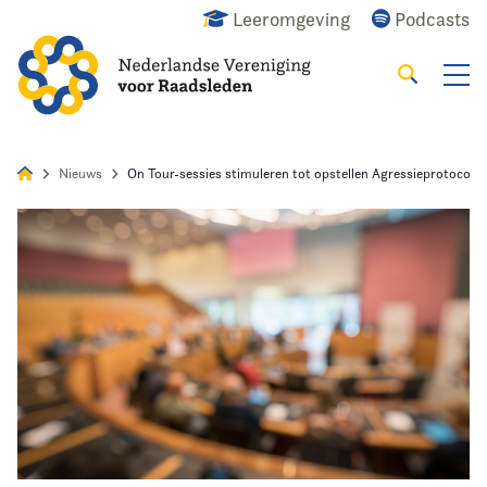
Leeromgeving
Podcasts
Zoeken
Alles
Nieuws
Agenda
Raadslid
Nieuws
On Tour-sessies stimuleren tot opstellen Agressieprotocol
Home
Agenda
Nieuws
Opleiding & Ontwikkeling
Kennis & Informatie