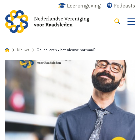
Leeromgeving
Podcasts
Zoeken
Alles
Nieuws
Agenda
Raadslid
Nieuws
Online leren - het nieuwe normaal?
Home
Agenda
Nieuws
Opleiding
Kennis & Informatie