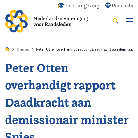
Leeromgeving
Podcasts
Zoeken
Alles
Nieuws
Agenda
Raadslid
Nieuws
Peter Otten overhandigt rapport Daadkracht aan demissionai
Peter Otten
Home
overhandigt rapport
Agenda
Daadkracht aan
Nieuws
demissionair minister
Opleiding
Spies
Kennis & Informatie