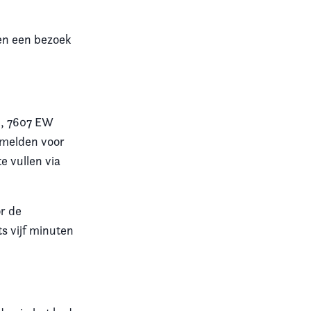
 en een bezoek
0, 7607 EW
anmelden voor
e vullen via
or de
s vijf minuten