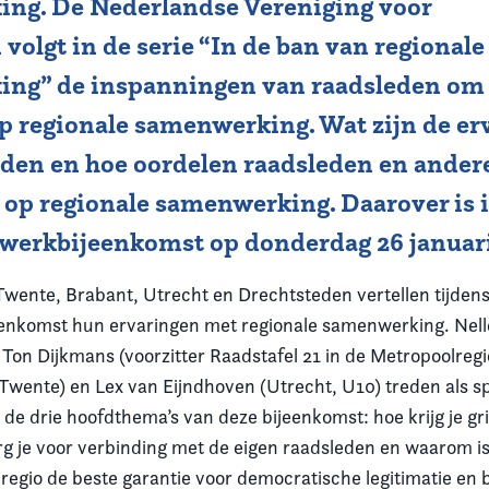
ng. De Nederlandse Vereniging voor
volgt in de serie “In de ban van regionale
ng” de inspanningen van raadsleden om 
op regionale samenwerking. Wat zijn de e
eden en hoe oordelen raadsleden en andere
 op regionale samenwerking. Daarover is 
twerkbijeenkomst op donderdag 26 januari
Twente, Brabant, Utrecht en Drechtsteden vertellen tijden
eenkomst hun ervaringen met regionale samenwerking. Nel
 Ton Dijkmans (voorzitter Raadstafel 21 in de Metropoolreg
wente) en Lex van Eijndhoven (Utrecht, U10) treden als s
 de drie hoofdthema’s van deze bijeenkomst: hoe krijg je gr
org je voor verbinding met de eigen raadsleden en waarom i
 regio de beste garantie voor democratische legitimatie en