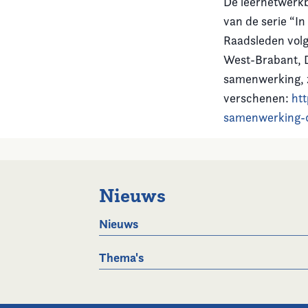
De leernetwerk
van de serie “I
Raadsleden volg
West-Brabant, D
samenwerking, zi
verschenen:
ht
samenwerking-
Nieuws
Nieuws
Thema's