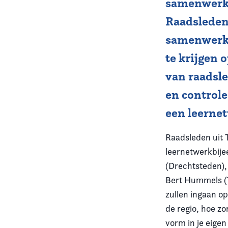
samenwerki
Raadsleden 
Vereniging
samenwerki
Contact
te krijgen 
van raadsl
en controle
een leerne
Raadsleden uit 
leernetwerkbij
(Drechtsteden),
Bert Hummels (T
zullen ingaan op
de regio, hoe z
vorm in je eigen