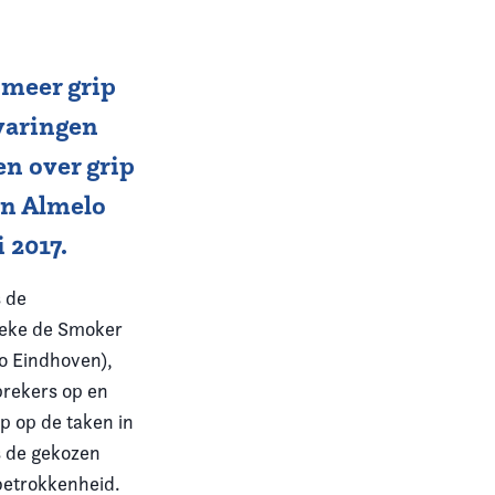
meer grip
rvaringen
n over grip
in Almelo
 2017.
s de
leke de Smoker
io Eindhoven),
prekers op en
ip op de taken in
s de gekozen
 betrokkenheid.