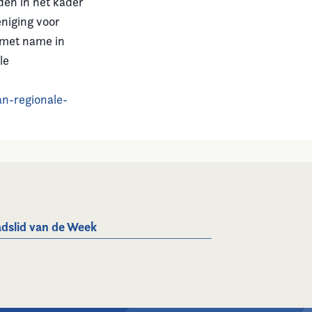
en in het kader
niging voor
 met name in
le
n-regionale-
dslid van de Week