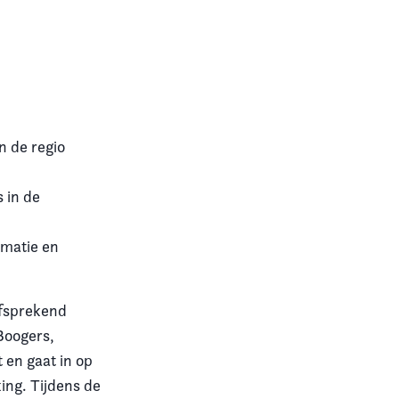
in de regio
s in de
imatie en
lfsprekend
Boogers,
 en gaat in op
ing. Tijdens de