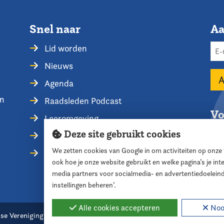
Snel naar
Aa
Lid worden
Nieuws
Agenda
en
Raadsleden Podcast
Vo
Leeromgeving
Deze site gebruikt cookies
Privacyverklaring
We zetten cookies van Google in om activiteiten op onze
Contact opnemen
ook hoe je onze website gebruikt en welke pagina’s je in
media partners voor socialmedia- en advertentiedoelein
instellingen beheren’.
Alle cookies accepteren
Nood
se Vereniging voor Raadsleden
Cookie instellingen
Webde