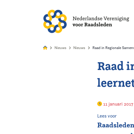
Alles
Nie
Nieuws
Nieuws
Raad in Regionale Samenw
Raad i
Home
leerne
Agenda
Nieuws
11 januari 201
Opleiding
Lees voor
Raadsleden 
Kennis & Informatie