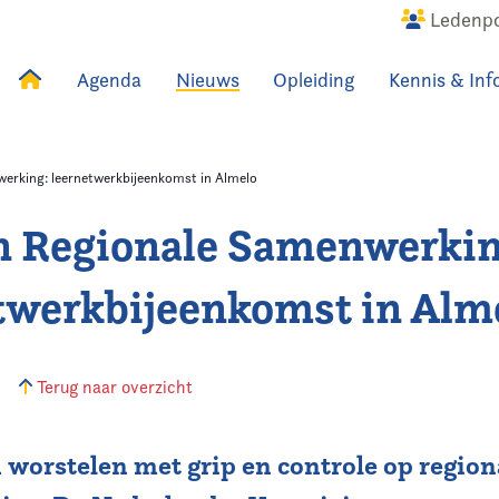
Ledenpo
Agenda
Nieuws
Opleiding
Kennis & Inf
uws
Agenda
Raadslid
erking: leernetwerkbijeenkomst in Almelo
n Regionale Samenwerkin
twerkbijeenkomst in Alm
7
Terug naar overzicht
worstelen met grip en controle op region