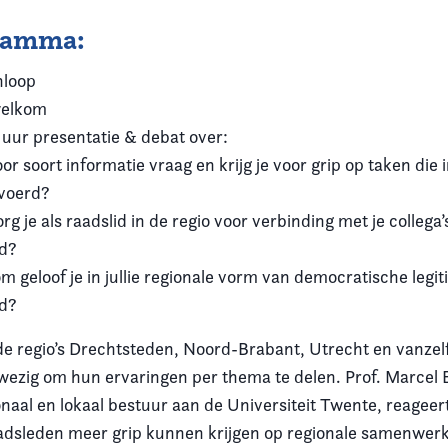
ramma:
nloop
welkom
 uur presentatie & debat over:
or soort informatie vraag en krijg je voor grip op taken die 
voerd?
rg je als raadslid in de regio voor verbinding met je collega’
d?
m geloof je in jullie regionale vorm van democratische legit
id?
de regio’s Drechtsteden, Noord-Brabant, Utrecht en vanze
wezig om hun ervaringen per thema te delen. Prof. Marcel 
naal en lokaal bestuur aan de Universiteit Twente, reageert
adsleden meer grip kunnen krijgen op regionale samenwerk