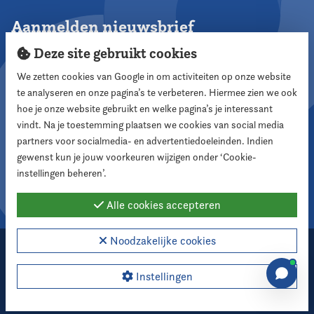
Aanmelden nieuwsbrief
Deze site gebruikt cookies
We zetten cookies van Google in om activiteiten op onze website
te analyseren en onze pagina’s te verbeteren. Hiermee zien we ook
Aanmelden
hoe je onze website gebruikt en welke pagina’s je interessant
vindt. Na je toestemming plaatsen we cookies van social media
partners voor socialmedia- en advertentiedoeleinden. Indien
Volg ons
gewenst kun je jouw voorkeuren wijzigen onder ‘Cookie-
instellingen beheren’.
Alle cookies accepteren
Noodzakelijke cookies
2026 Nederlandse Vereniging voor Raadsleden
Cookie instellingen
Instellingen
Webdesign:
XD designers