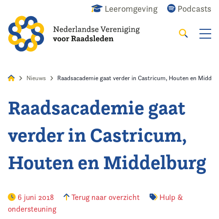
Leeromgeving
Podcasts
Zoeken
Alles
Nieuws
Agenda
Raadslid
Nieuws
Raadsacademie gaat verder in Castricum, Houten en Middel
Raadsacademie gaat
Home
verder in Castricum,
Agenda
Houten en Middelburg
Nieuws
Opleiding
6 juni 2018
Terug naar overzicht
Hulp &
ondersteuning
Kennis & Informatie