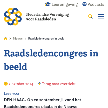
Leeromgeving
Podcasts
Zoeken
Alles
Nieuws
Agenda
Raadslid
Nieuws
Raadsledencongres in beeld
Raadsledencongres in
Home
beeld
Agenda
Nieuws
2 oktober 2014
Terug naar overzicht
Opleiding
Lees voor
DEN HAAG-
Op 20 september jl. vond het
Kennis & Informatie
Raadsledencongres plaats in de Nieuwe