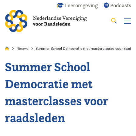
Leeromgeving
Podcasts
Zoeken
Alles
Nieuws
Agenda
Raadslid
Nieuws
Summer School Democratie met masterclasses voor raadsl
Summer School
Home
Democratie met
Agenda
masterclasses voor
Nieuws
raadsleden
Opleiding
Kennis & Informatie