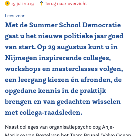
15 juli 2019
Terug naar overzicht
Vereniging
Lees voor
Met de Summer School Democratie
Contact
gaat u het nieuwe politieke jaar goed
van start. Op 29 augustus kunt u in
Nijmegen inspirerende colleges,
workshops en masterclasses volgen,
een leergang kiezen én afronden, de
opgedane kennis in de praktijk
brengen en van gedachten wisselen
met collega-raadsleden.
Naast colleges van organisatiepsycholoog Anje-
Marijcke van Boxtel van het Team Brunel (Volvo Ocean