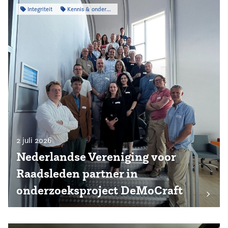
Integriteit
Kennis & onderzoek
2 juli 2026
Nederlandse Vereniging voor
Raadsleden partner in
onderzoeksproject DeMoCraft