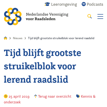
Leeromgeving
Podcasts
Zoeken
Alles
Nieuws
Agenda
Raadslid
Nieuws
Tijd blijft grootste struikelblok voor lerend raadslid
Tijd blijft grootste
Home
struikelblok voor
Agenda
lerend raadslid
Nieuws
Opleiding
25 april 2019
Terug naar overzicht
Kennis &
onderzoek
Kennis & Informatie