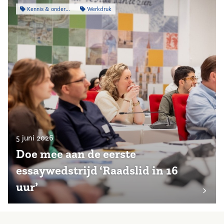
Kennis & onderzoek
Werkdruk
5 juni 2026
Doe mee aan de eerste
essaywedstrijd ‘Raadslid in 16
uur’