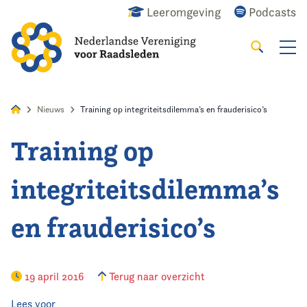
Leeromgeving
Podcasts
Zoeken
Alles
Nieuws
Agenda
Raadslid
Nieuws
Training op integriteitsdilemma’s en frauderisico’s
Training op
Home
integriteitsdilemma’s
Agenda
en frauderisico’s
Nieuws
Opleiding
19 april 2016
Terug naar overzicht
Kennis & Informatie
Lees voor