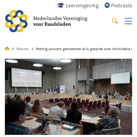
Leeromgeving
Podcasts
Zoeken
Alles
Nieuws
Agenda
Raadslid
Nieuws
Veertig procent gemeenten al in gesprek over intimidatie en
Home
Agenda
Nieuws
Opleidingsaanbod
Kennis & Informatie