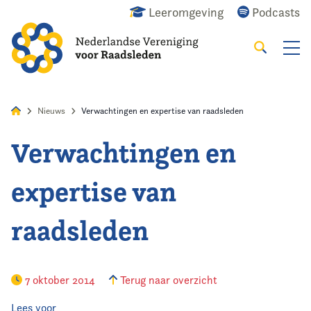
Leeromgeving
Podcasts
Zoeken
Alles
Nieuws
Agenda
Raadslid
Nieuws
Verwachtingen en expertise van raadsleden
Verwachtingen en
Home
expertise van
Agenda
raadsleden
Nieuws
Opleiding
7 oktober 2014
Terug naar overzicht
Kennis & Informatie
Lees voor