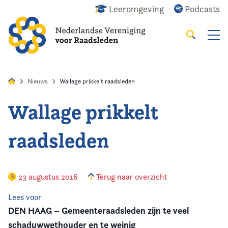
Leeromgeving
Podcasts
Zoeken
Alles
Nieuws
Agenda
Raadslid
Nieuws
Wallage prikkelt raadsleden
Wallage prikkelt
Home
raadsleden
Agenda
Nieuws
23 augustus 2016
Terug naar overzicht
Opleiding
Lees voor
DEN HAAG – Gemeenteraadsleden zijn te veel
Kennis & Informatie
schaduwwethouder en te weinig