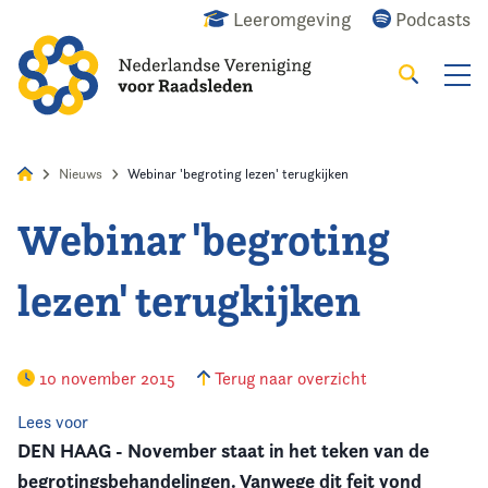
Leeromgeving
Podcasts
Zoeken
Alles
Nieuws
Agenda
Raadslid
Nieuws
Webinar 'begroting lezen' terugkijken
Webinar 'begroting
Home
lezen' terugkijken
Agenda
Nieuws
10 november 2015
Terug naar overzicht
Opleiding
Lees voor
DEN HAAG - November staat in het teken van de
Kennis & Informatie
begrotingsbehandelingen. Vanwege dit feit vond