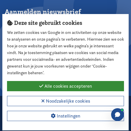
Aanmelden nieuwsbrief
Deze site gebruikt cookies
We zetten cookies van Google in om activiteiten op onze website
te analyseren en onze pagina’s te verbeteren. Hiermee zien we ook
Aanmelden
hoe je onze website gebruikt en welke pagina’s je interessant
vindt. Na je toestemming plaatsen we cookies van social media
partners voor socialmedia- en advertentiedoeleinden. Indien
Volg ons
gewenst kun je jouw voorkeuren wijzigen onder ‘Cookie-
instellingen beheren’.
Alle cookies accepteren
Noodzakelijke cookies
2026 Nederlandse Vereniging voor Raadsleden
Cookie instellingen
Instellingen
Webdesign:
XD designers