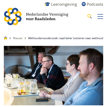
Leeromgeving
Podcasts
Zoeken
Alles
Nieuws
Agenda
Raadslid
Nieuws
Wethoudersonderzoek: raad beter luisteren naar wethouder
Home
Agenda
Nieuws
Opleiding
Kennis & Informatie