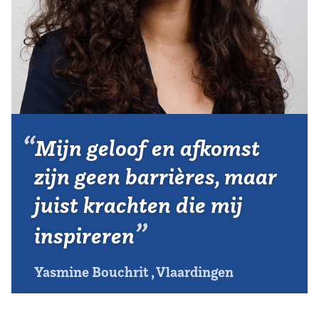
Vereniging
Contact
Mijn geloof en afkomst
zijn geen barrières, maar
juist krachten die mij
inspireren
Yasmine Bouchrit , Vlaardingen