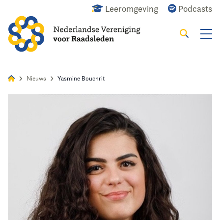
Leeromgeving
Podcasts
Zoeken
Alles
Nieuws
Agenda
Raadslid
Nieuws
Yasmine Bouchrit
Home
Agenda
Nieuws
Opleiding
Kennis & Informatie