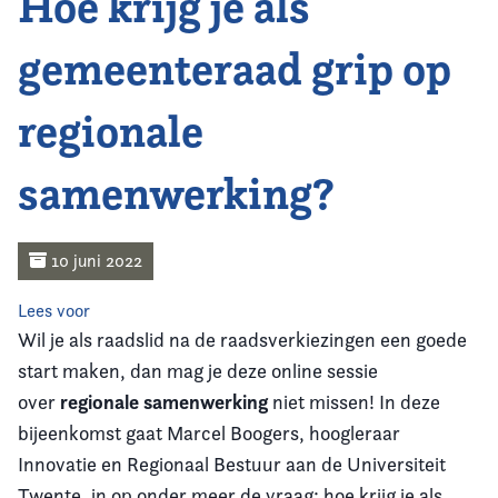
Hoe krijg je als
Home
gemeenteraad grip op
Agenda
regionale
Nieuws
samenwerking?
Opleiding
Kennis & Informatie
10 juni 2022
Vereniging
Lees voor
Wil je als raadslid na de raadsverkiezingen een goede
Contact
start maken, dan mag je deze online sessie
regionale samenwerking
over
niet missen! In deze
bijeenkomst gaat Marcel Boogers, hoogleraar
Innovatie en Regionaal Bestuur aan de Universiteit
Twente, in op onder meer de vraag: hoe krijg je als