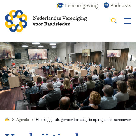
Leeromgeving
Podcasts
Zoeken
Alles
Nieuws
Agenda
Raadslid
Agenda
Hoe krijg je als gemeenteraad grip op regionale samenwerki