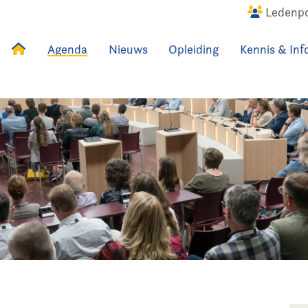
Ledenpo
Agenda
Nieuws
Opleiding
Kennis & Inf
uws
Agenda
Raadslid