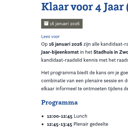
Klaar voor 4 Jaar
Home
Agenda
16 januari 2026
Lees voor
Nieuws
16 januari 2026
Op
zijn alle kandidaat-
Jaar-bijeenkomst
Stadhuis in Zwo
in het
Opleiding
kandidaat-raadslid kennis met het raad
Kennis & Informatie
Het programma biedt de kans om je goed v
combinatie van een plenaire sessie en d
Vereniging
elkaar informeel te ontmoeten tijdens de
Contact
Programma
12:00-12:45
Lunch
12:45-13:45
Plenair gedeelte