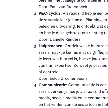
oefenen, het college te controleren en
Door: Paul van Ruitenbeek
P&C-cyclus:
Als raadslid heb je een b
deze sessie leer je hoe de Planning en
beleid en uitvoering. Je ontdekt wat 
en hoe je deze gebruikt om richting te
Door: Daniëlle Rijnders
Hulptroepen:
Ontdek welke hulptroepe
sessie maak je kennis met de griffie
Je leert wat hun rol is, hoe ze jou k
van hun expertise. Zo weet je precies
of controle.
Door: Eelco Groenenboom
Communicatie
: Communicatie is een
sessie verken je hoe je als raadslid ef
media, sociale media en in contact m
en het vinden van de juiste toon in het