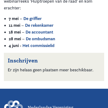
webinarreeks 'Hulptroepen van de raad' en kom
erachter:
7 mei
De griffier
–
11 mei
De rekenkamer
–
18 mei
De accountant
–
28 mei
De ombudsman
–
4 juni -
Het commissielid
Inschrijven
Er zijn helaas geen plaatsen meer beschikbaar.