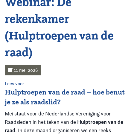
Webinar: De
Home
rekenkamer
Agenda
(Hulptroepen van de
Nieuws
raad)
Opleiding
Kennis & Informatie
11 mei 2026
Vereniging
Lees voor
Hulptroepen van de raad – hoe benut
Contact
je ze als raadslid?
Mei staat voor de Nederlandse Vereniging voor
Hulptroepen van de
Raadsleden in het teken van de
raad
. In deze maand organiseren we een reeks