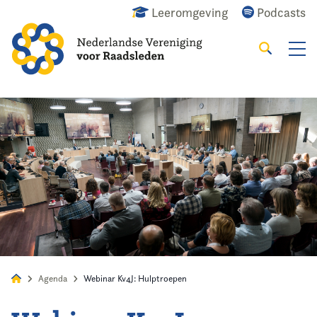
Leeromgeving
Podcasts
Zoeken
Alles
Nieuws
Agenda
Raadslid
Agenda
Webinar Kv4J: Hulptroepen