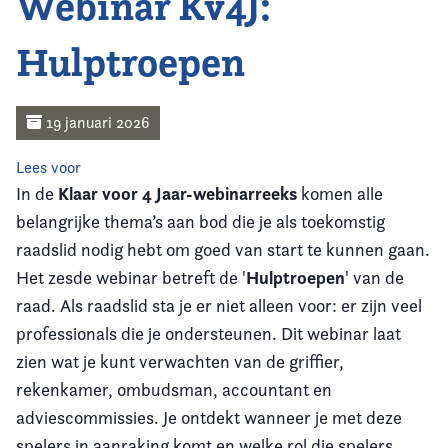
Webinar Kv4J:
Home
Hulptroepen
Agenda
Nieuws
19 januari 2026
Opleiding
Lees voor
Klaar voor 4 Jaar-webinarreeks
In de
komen alle
Kennis & Informatie
belangrijke thema’s aan bod die je als toekomstig
raadslid nodig hebt om goed van start te kunnen gaan.
Vereniging
Hulptroepen
Het zesde webinar betreft de '
' van de
raad. Als raadslid sta je er niet alleen voor: er zijn veel
Contact
professionals die je ondersteunen. Dit webinar laat
zien wat je kunt verwachten van de griffier,
rekenkamer, ombudsman, accountant en
adviescommissies. Je ontdekt wanneer je met deze
spelers in aanraking komt en welke rol die spelers