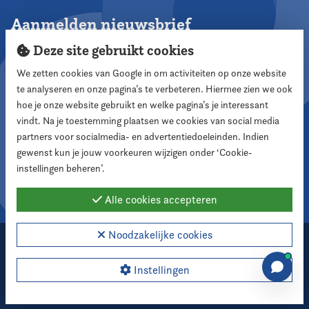
Aanmelden nieuwsbrief
Deze site gebruikt cookies
We zetten cookies van Google in om activiteiten op onze website
te analyseren en onze pagina’s te verbeteren. Hiermee zien we ook
Aanmelden
hoe je onze website gebruikt en welke pagina’s je interessant
vindt. Na je toestemming plaatsen we cookies van social media
partners voor socialmedia- en advertentiedoeleinden. Indien
Volg ons
gewenst kun je jouw voorkeuren wijzigen onder ‘Cookie-
instellingen beheren’.
Alle cookies accepteren
Noodzakelijke cookies
2026 Nederlandse Vereniging voor Raadsleden
Cookie instellingen
Instellingen
Webdesign:
XD designers