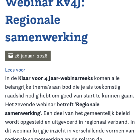
Webinar Kv4J:
Home
Regionale
Agenda
samenwerking
Nieuws
Opleiding
26 januari 2026
Kennis & Informatie
Lees voor
Klaar voor 4 Jaar-webinarreeks
In de
komen alle
Vereniging
belangrijke thema’s aan bod die je als toekomstig
raadslid nodig hebt om goed van start te kunnen gaan.
Contact
Regionale
Het zevende webinar betreft '
samenwerking
'. Een deel van het gemeentelijk beleid
wordt opgesteld en uitgevoerd in regionaal verband. In
dit webinar krijg je inzicht in verschillende vormen van
regionale samenwerking en de rol van de