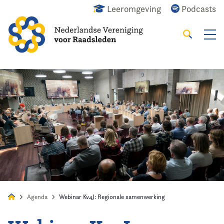
Leeromgeving
Podcasts
Zoeken
Alles
Nieuws
Agenda
Raadslid
Agenda
Webinar Kv4J: Regionale samenwerking