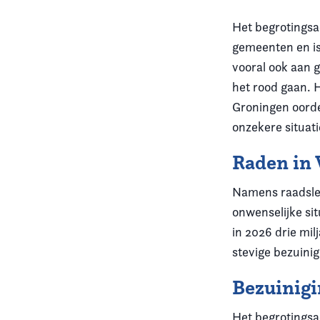
Het begrotingsa
gemeenten en i
vooral ook aan 
het rood gaan. 
Groningen oord
onzekere situati
Raden in 
Namens raadsled
onwenselijke sit
in 2026 drie mil
stevige bezuini
Bezuinig
Het begrotingsa