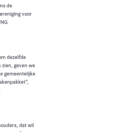
ens de
ereniging voor
 VNG
om dezelfde
n zien, geven we
de gemeentelijke
takenpakket”,
n
ouders, dat wil