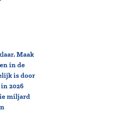
klaar. Maak
ien in de
ijk is door
 in 2026
ie miljard
en