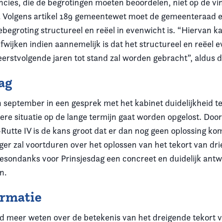
ncies, die de begrotingen moeten beoordelen, niet op de vin
 Volgens artikel 189 gemeentewet moet de gemeenteraad e
begroting structureel en reëel in evenwicht is. “Hiervan k
wijken indien aannemelijk is dat het structureel en reëel e
 eerstvolgende jaren tot stand zal worden gebracht”, aldus 
ag
 september in een gesprek met het kabinet duidelijkheid te
ere situatie op de lange termijn gaat worden opgelost. Doo
Rutte IV is de kans groot dat er dan nog geen oplossing ko
er zal voortduren over het oplossen van het tekort van drie
sondanks voor Prinsjesdag een concreet en duidelijk antw
n.
ormatie
lid meer weten over de betekenis van het dreigende tekort v