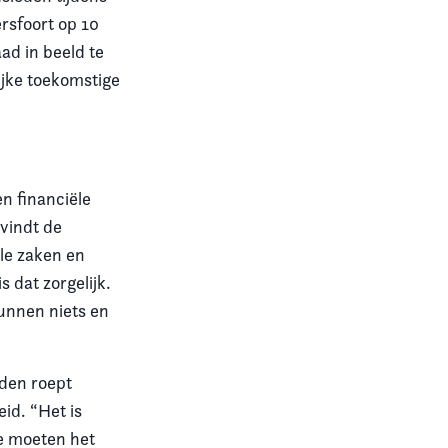
rsfoort op 10
ad in beeld te
ijke toekomstige
en financiële
 vindt de
le zaken en
 dat zorgelijk.
kunnen niets en
eden roept
id. “Het is
We moeten het