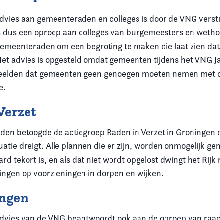
dvies aan gemeenteraden en colleges is door de VNG verst
s dus een oproep aan colleges van burgemeesters en weth
gemeenteraden om een begroting te maken die laat zien da
Het advies is opgesteld omdat gemeenten tijdens het VNG J
eelden dat gemeenten geen genoegen moeten nemen met de
e.
Verzet
en betoogde de actiegroep Raden in Verzet in Groningen d
uatie dreigt. Alle plannen die er zijn, worden onmogelijk g
jard tekort is, en als dat niet wordt opgelost dwingt het Rijk
gingen op voorzieningen in dorpen en wijken.
ingen
dvies van de VNG beantwoordt ook aan de oproep van raad