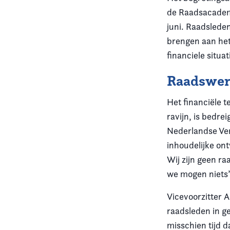
de Raadsacademi
juni. Raadslede
brengen aan het 
financiele situat
Raadswe
Het financiële t
ravijn, is bedre
Nederlandse Ver
inhoudelijke ont
Wij zijn geen ra
we mogen niets”
Vicevoorzitter 
raadsleden in ge
misschien tijd 