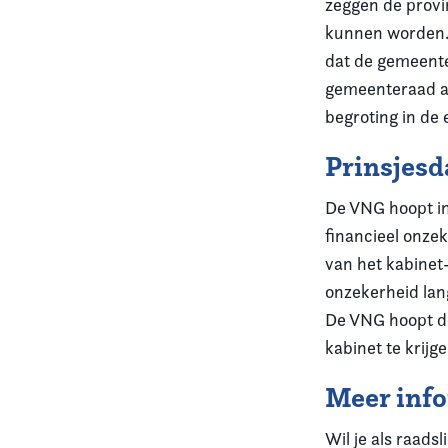
zeggen de provi
kunnen worden.
dat de gemeente
gemeenteraad af
begroting in de
Prinsjesd
De VNG hoopt in
financieel onzek
van het kabinet-
onzekerheid lang
De VNG hoopt de
kabinet te krijge
Meer inf
Wil je als raads