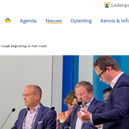
Ledenpo
Agenda
Nieuws
Opleiding
Kennis & Inf
uws
Agenda
Raadslid
: maak begroting-in-het-rood