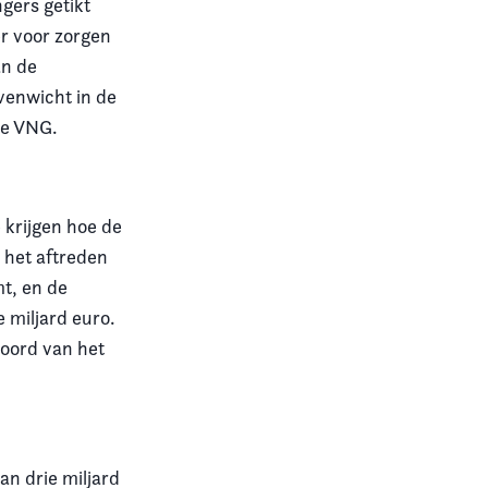
gers getikt
r voor zorgen
an de
venwicht in de
de VNG.
 krijgen hoe de
r het aftreden
mt, en de
 miljard euro.
oord van het
an drie miljard