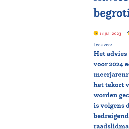
begrot
18 juli 2023
Lees voor
Het advies 
voor 2024 e
meerjarenra
het tekort
worden geco
is volgens
bedreigend 
raadslidma