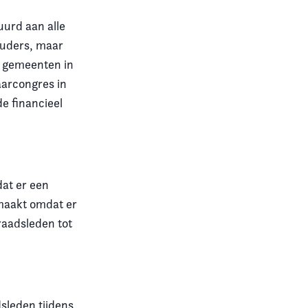
uurd aan alle
ouders, maar
t gemeenten in
aarcongres in
 financieel
at er een
emaakt omdat er
 raadsleden tot
sleden tijdens