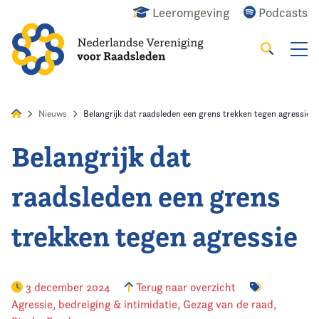
Leeromgeving
Podcasts
Zoeken
Alles
Nieuws
Agenda
Raadslid
Nieuws
Belangrijk dat raadsleden een grens trekken tegen agressie
Belangrijk dat
Home
raadsleden een grens
Agenda
trekken tegen agressie
Nieuws
Opleiding
3 december 2024
Terug naar overzicht
Agressie, bedreiging & intimidatie
,
Gezag van de raad
,
Kennis & Informatie