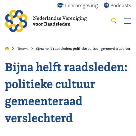
Leeromgeving
Podcasts
Zoeken
Alles
Nieuws
Agenda
Raadslid
Nieuws
Bijna helft raadsleden: politieke cultuur gemeenteraad versl
Bijna helft raadsleden:
Home
politieke cultuur
Agenda
gemeenteraad
Nieuws
verslechterd
Opleiding
Kennis & Informatie