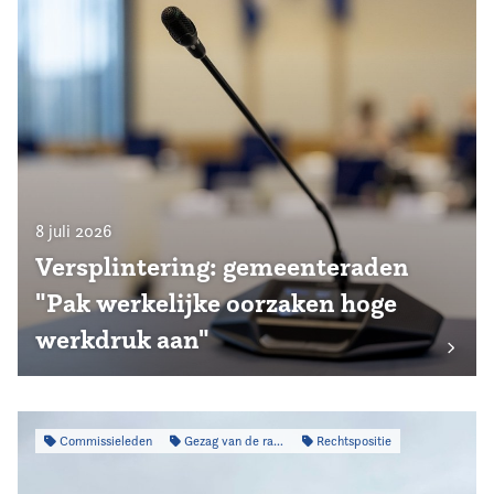
8 juli 2026
Versplintering: gemeenteraden
"Pak werkelijke oorzaken hoge
werkdruk aan"
Commissieleden
Gezag van de raad
Rechtspositie