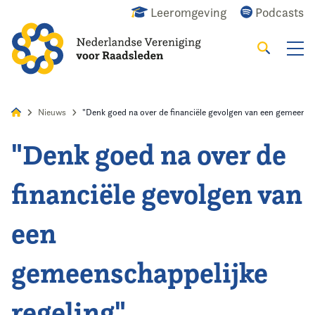
Leeromgeving
Podcasts
Zoeken
Alles
Nieuws
Agenda
Raadslid
Nieuws
"Denk goed na over de financiële gevolgen van een gemeensch
"Denk goed na over de
Home
financiële gevolgen van
Agenda
een
Nieuws
gemeenschappelijke
Opleiding
regeling"
Kennis & Informatie