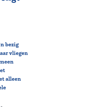
n bezig
aar vliegen
gemeen
et
et alleen
ele