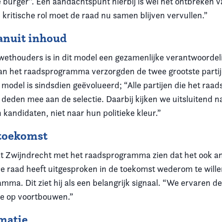
 burger’’. Een aandachtspunt hierbij is wel het ontbreken 
 kritische rol moet de raad nu samen blijven vervullen.”
anuit inhoud
wethouders is in dit model een gezamenlijke verantwoordeli
van het raadsprogramma verzorgden de twee grootste parti
 model is sindsdien geëvolueerd; “Alle partijen die het ra
deden mee aan de selectie. Daarbij kijken we uitsluitend n
 kandidaten, niet naar hun politieke kleur.”
 toekomst
at Zwijndrecht met het raadsprogramma zien dat het ook an
. De raad heeft uitgesproken in de toekomst wederom te wil
mma. Dit ziet hij als een belangrijk signaal. “We ervaren 
we op voortbouwen.”
matie