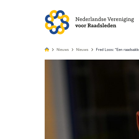
Alles
Nie
Nieuws
Nieuws
Fred Loos: “Een raadsak
Home
Agenda
Nieuws
Opleiding
Kennis & Informatie