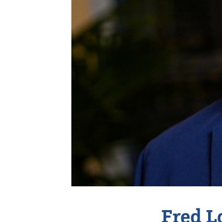
Vereniging
Contact
Fred L