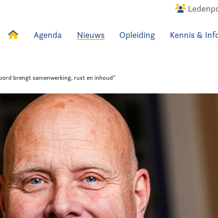
Ledenpo
Agenda
Nieuws
Opleiding
Kennis & Inf
uws
Agenda
Raadslid
koord brengt samenwerking, rust en inhoud”