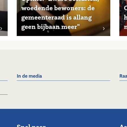
woedende bewoners: de
gemeenteraad is allang
geen bijbaan meer"
n
In de media
Raa
Snel naar
Aa