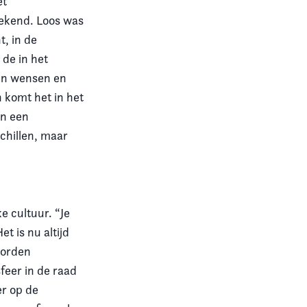
et
tekend. Loos was
, in de
 de in het
hun wensen en
n komt het in het
in een
schillen, maar
e cultuur. “Je
et is nu altijd
 worden
feer in de raad
er op de