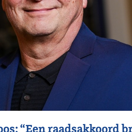
oos: “Een raadsakkoord b