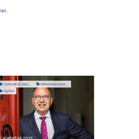
ier
.
Controle & toezicht
Informatievoorziening
Opinie
5 augustus 2025