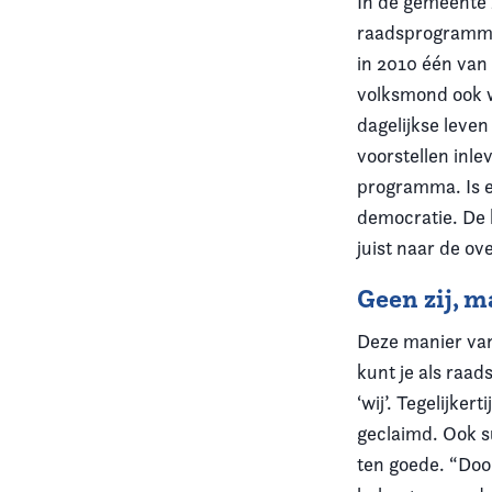
In de gemeente
raadsprogramma 
in 2010 één van
volksmond ook we
dagelijkse leve
voorstellen inle
programma. Is e
democratie. De k
juist naar de o
Geen zij, m
Deze manier van 
kunt je als raad
‘wij’. Tegelijke
geclaimd. Ook s
ten goede. “Doo