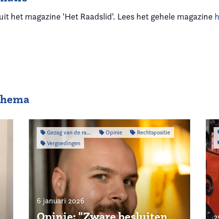
 uit het magazine 'Het Raadslid'. Lees het gehele magazine
h
 thema
Gezag van de raad
Opinie
Rechtspositie
Vergoedingen
6 januari 2026
Opinie: "Zware besluiten,
2