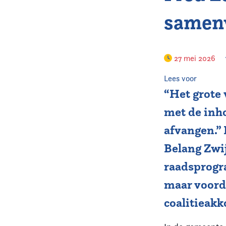
samenw
27 mei 2026
Lees voor
“Het grote
met de inho
afvangen.” 
Belang Zwij
raadsprogra
maar voorde
coalitieakk