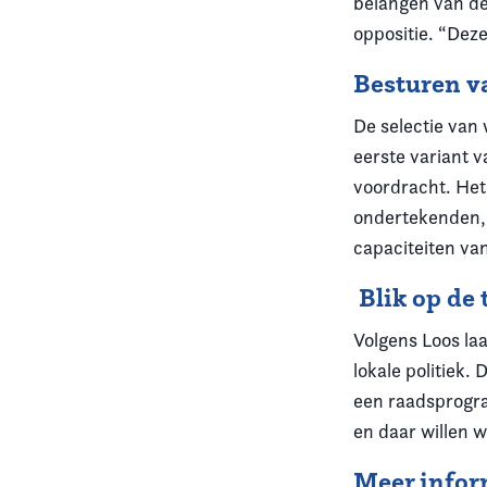
belangen van de
oppositie. “Deze
Besturen v
De selectie van 
eerste variant 
voordracht. Het
ondertekenden, 
capaciteiten van
Blik op de
Volgens Loos la
lokale politiek
een raadsprogra
en daar willen 
Meer infor