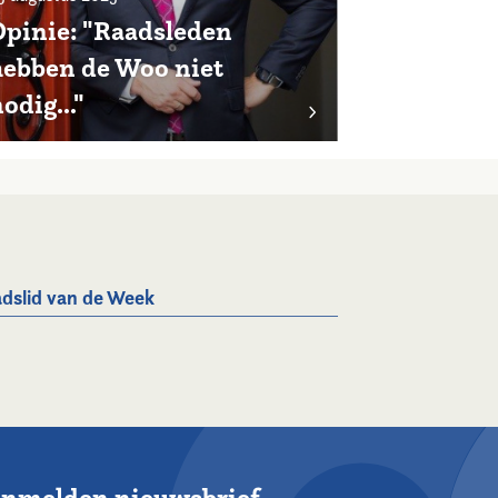
Opinie: "Raadsleden
hebben de Woo niet
odig..."
dslid van de Week
nmelden nieuwsbrief