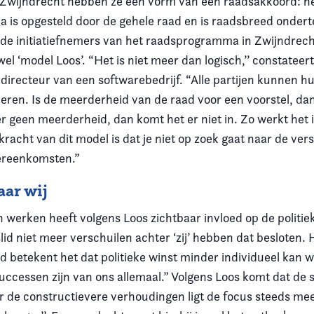
 Zwijndrecht hebben ze een vorm van een raadsakkoord: h
is opgesteld door de gehele raad en is raadsbreed onder
 de initiatiefnemers van het raadsprogramma in Zwijndrecht
l ‘model Loos’. “Het is niet meer dan logisch,’’ constateert
n directeur van een softwarebedrijf. “Alle partijen kunnen 
veren. Is de meerderheid van de raad voor een voorstel, da
r geen meerderheid, dan komt het er niet in. Zo werkt het 
racht van dit model is dat je niet op zoek gaat naar de ver
vereenkomsten.”
aar wij
werken heeft volgens Loos zichtbaar invloed op de politiek
slid niet meer verschuilen achter ‘zij’ hebben dat besloten. H
rtijd betekent het dat politieke winst minder individueel kan
uccessen zijn van ons allemaal.” Volgens Loos komt dat de s
r de constructievere verhoudingen ligt de focus steeds me