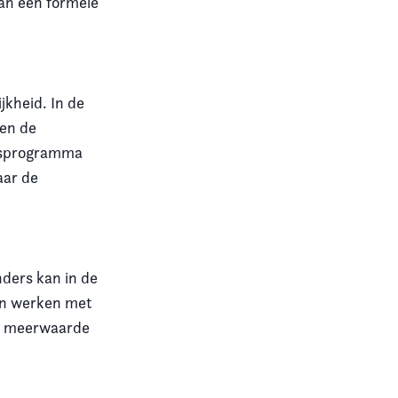
van een formele
jkheid. In de
jen de
adsprogramma
aar de
ders kan in de
len werken met
de meerwaarde