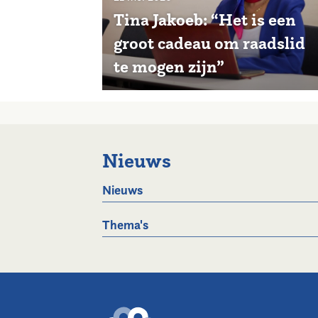
Tina Jakoeb: “Het is een
groot cadeau om raadslid
te mogen zijn”
Nieuws
Nieuws
Thema's