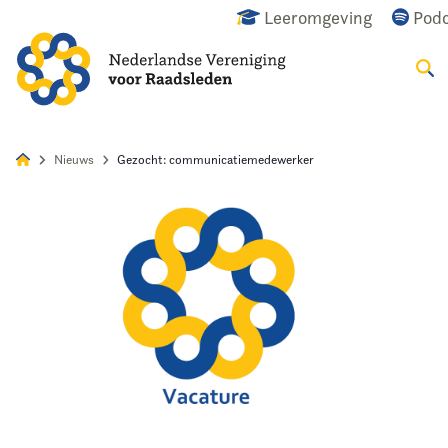
Leeromgeving
Podc
Zoek
Alles
Nieuws
Agenda
Raadslid
Nieuws
Gezocht: communicatiemedewerker
Home
Agenda
Nieuws
Opleiding
Kennis & Informatie