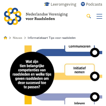
Leeromgeving
Podcasts
Zoeken
Alles
Nieuws
Agenda
Raadslid
Nieuws
Informatiekaart Tips voor raadsleden
Home
Agenda
Nieuws
Opleiding
Kennis & Informatie