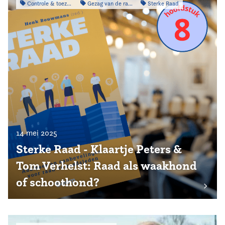
Controle & toezicht
Gezag van de raad
Sterke Raad
14 mei 2025
Sterke Raad - Klaartje Peters &
Tom Verhelst: Raad als waakhond
of schoothond?