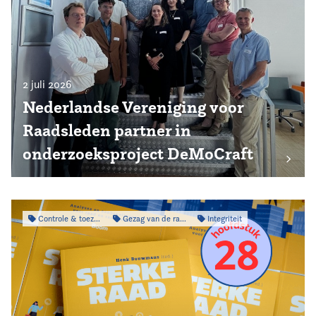
2 juli 2026
Nederlandse Vereniging voor
Raadsleden partner in
onderzoeksproject DeMoCraft
Controle & toezicht
Gezag van de raad
Integriteit