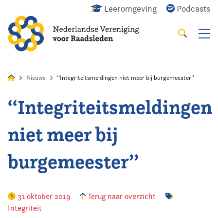
Leeromgeving
Podcasts
Zoeken
Alles
Nieuws
Agenda
Raadslid
Nieuws
‘‘Integriteitsmeldingen niet meer bij burgemeester’’
‘‘Integriteitsmeldingen
Home
niet meer bij
Agenda
burgemeester’’
Nieuws
Opleiding
31 oktober 2019
Terug naar overzicht
Integriteit
Kennis & Informatie