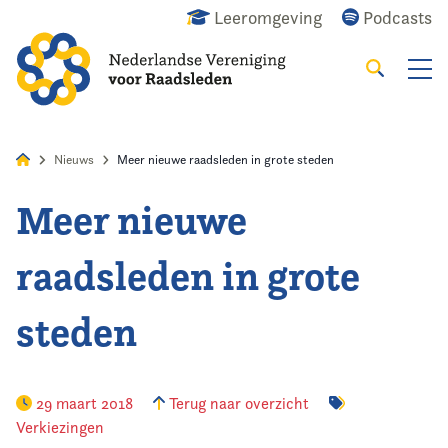
Leeromgeving
Podcasts
Zoeken
Alles
Nieuws
Agenda
Raadslid
Nieuws
Meer nieuwe raadsleden in grote steden
Meer nieuwe
Home
raadsleden in grote
Agenda
steden
Nieuws
Opleiding
29 maart 2018
Terug naar overzicht
Verkiezingen
Kennis & Informatie