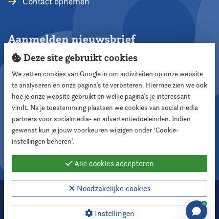
Contact opnemen
Aanmelden nieuwsbrief
Deze site gebruikt cookies
We zetten cookies van Google in om activiteiten op onze website
te analyseren en onze pagina’s te verbeteren. Hiermee zien we ook
Aanmelden
hoe je onze website gebruikt en welke pagina’s je interessant
vindt. Na je toestemming plaatsen we cookies van social media
partners voor socialmedia- en advertentiedoeleinden. Indien
Volg ons
gewenst kun je jouw voorkeuren wijzigen onder ‘Cookie-
instellingen beheren’.
Alle cookies accepteren
Noodzakelijke cookies
2026 Nederlandse Vereniging voor Raadsleden
Cookie instellingen
Instellingen